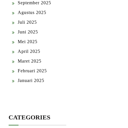
September 2025
Agustus 2025
Juli 2025
Juni 2025
Mei 2025
April 2025
Maret 2025
Februari 2025
Januari 2025
CATEGORIES