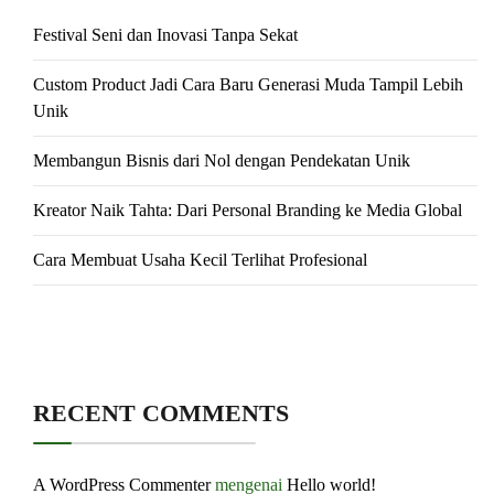
Festival Seni dan Inovasi Tanpa Sekat
Custom Product Jadi Cara Baru Generasi Muda Tampil Lebih
Unik
Membangun Bisnis dari Nol dengan Pendekatan Unik
Kreator Naik Tahta: Dari Personal Branding ke Media Global
Cara Membuat Usaha Kecil Terlihat Profesional
RECENT COMMENTS
A WordPress Commenter
mengenai
Hello world!