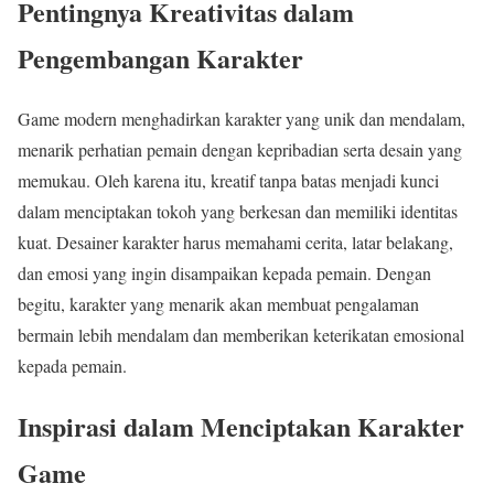
Pentingnya Kreativitas dalam
Pengembangan Karakter
Game modern menghadirkan karakter yang unik dan mendalam,
menarik perhatian pemain dengan kepribadian serta desain yang
memukau. Oleh karena itu, kreatif tanpa batas menjadi kunci
dalam menciptakan tokoh yang berkesan dan memiliki identitas
kuat. Desainer karakter harus memahami cerita, latar belakang,
dan emosi yang ingin disampaikan kepada pemain. Dengan
begitu, karakter yang menarik akan membuat pengalaman
bermain lebih mendalam dan memberikan keterikatan emosional
kepada pemain.
Inspirasi dalam Menciptakan Karakter
Game