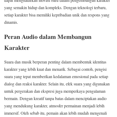
dapat menghadirkan inovasi baru dalam pengembangan karakter
yang semakin hidup dan kompleks. Dengan teknologi terbaru,
setiap karakter bisa memiliki kepribadian unik dan respons yang
dinamis.
Peran Audio dalam Membangun
Karakter
Suara dan musik berperan penting dalam membentuk identitas
karakter yang lebih kuat dan menarik. Sebagai contoh, pengisi
suara yang tepat memberikan kedalaman emosional pada setiap
dialog dan reaksi karakter. Selain itu, efek suara yang digunakan
untuk pergerakan dan ekspresi juga memperkaya pengalaman
bermain. Dengan kreatif tanpa batas dalam menciptakan audio
yang mendukung karakter, atmosfer permainan menjadi lebih
immersif. Oleh sebab itu, pemain akan lebih mudah mengenali