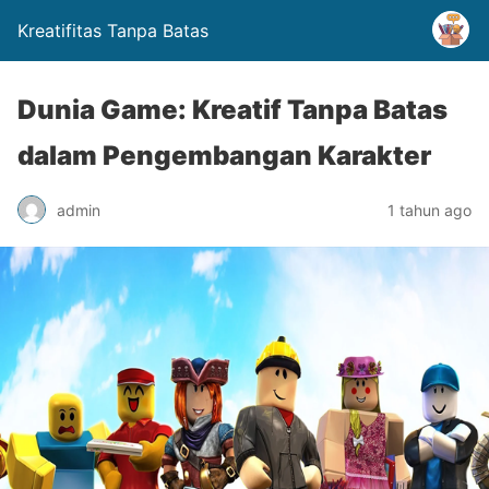
Kreatifitas Tanpa Batas
Dunia Game: Kreatif Tanpa Batas
dalam Pengembangan Karakter
admin
1 tahun ago