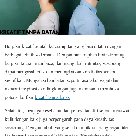
Berpikir kreatif adalah keterampilan yang bisa dilatih dengan
berbagai teknik sederhana. Dengan menerapkan brainstorming,
berpikir lateral, membaca, dan mengubah rutinitas, seseorang
dapat mengasah otak dan meningkatkan kreativitas secara
signifikan. Mengatasi hambatan seperti rasa takut gagal dan
mencari inspirasi dari lingkungan juga membantu membuka
potensi berfikir
kreatif tanpa batas
.
Selain itu, menjaga kesehatan dan perawatan diri seperti merawat
kulit dengan baik juga berpengaruh pada daya kreativitas
seseorang. Dengan tubuh yang sehat dan pikiran yang segar, ide-
ide inovatif dapat muncul lebih mudah. Kreativitas tidak