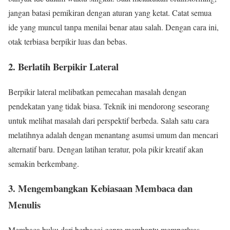
jangan batasi pemikiran dengan aturan yang ketat. Catat semua
ide yang muncul tanpa menilai benar atau salah. Dengan cara ini,
otak terbiasa berpikir luas dan bebas.
2. Berlatih Berpikir Lateral
Berpikir lateral melibatkan pemecahan masalah dengan
pendekatan yang tidak biasa. Teknik ini mendorong seseorang
untuk melihat masalah dari perspektif berbeda. Salah satu cara
melatihnya adalah dengan menantang asumsi umum dan mencari
alternatif baru. Dengan latihan teratur, pola pikir kreatif akan
semakin berkembang.
3. Mengembangkan Kebiasaan Membaca dan
Menulis
Membaca buku dari berbagai genre membantu memperluas