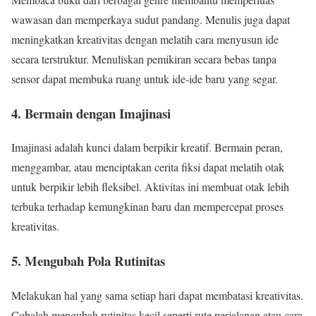
wawasan dan memperkaya sudut pandang. Menulis juga dapat
meningkatkan kreativitas dengan melatih cara menyusun ide
secara terstruktur. Menuliskan pemikiran secara bebas tanpa
sensor dapat membuka ruang untuk ide-ide baru yang segar.
4. Bermain dengan Imajinasi
Imajinasi adalah kunci dalam berpikir kreatif. Bermain peran,
menggambar, atau menciptakan cerita fiksi dapat melatih otak
untuk berpikir lebih fleksibel. Aktivitas ini membuat otak lebih
terbuka terhadap kemungkinan baru dan mempercepat proses
kreativitas.
5. Mengubah Pola Rutinitas
Melakukan hal yang sama setiap hari dapat membatasi kreativitas.
Cobalah mengubah rutinitas kecil seperti rute perjalanan atau cara